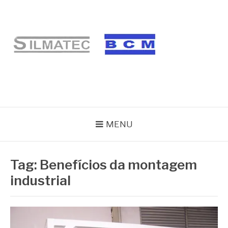
Pular
para
o
conteúdo
BLOG SILMATEC
MENU
Tag:
Benefícios da montagem
industrial