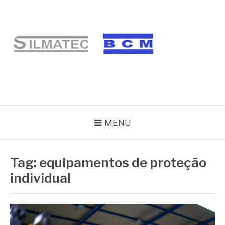
Pular
para
o
conteúdo
BLOG SILMATEC
MENU
Tag:
equipamentos de proteção
individual