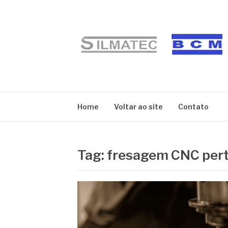
Pular
para
o
conteúdo
BLOG SILMATE
Home
Voltar ao site
Contato
Tag:
fresagem CNC per