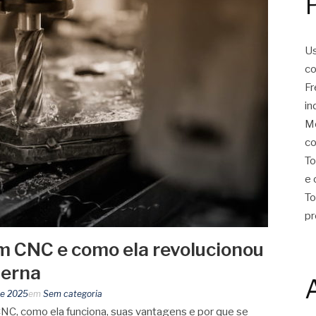
Us
co
Fr
in
Mo
co
To
e 
To
pr
m CNC e como ela revolucionou
derna
de 2025
em
Sem categoria
NC, como ela funciona, suas vantagens e por que se