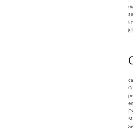
ou
s
a
ju
ca
Co
p
em
F
Mo
Se