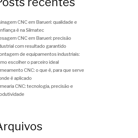
Posts recentes
inagem CNC em Barueri: qualidade e
nfiança é na Silmatec
esagem CNC em Barueri: precisão
dustrial com resultado garantido
ntagem de equipamentos industriais:
mo escolher o parceiro ideal
rneamento CNC: o que é, para que serve
onde é aplicado
rnearia CNC: tecnologia, precisão e
odutividade
Arquivos