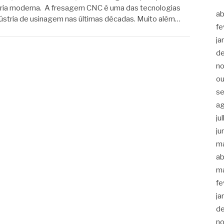
stria moderna. A fresagem CNC é uma das tecnologias
ab
ústria de usinagem nas últimas décadas. Muito além…
fe
ja
d
n
ou
s
a
ju
ju
m
ab
m
fe
ja
d
n