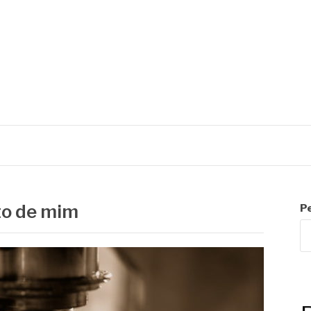
C
to de mim
P