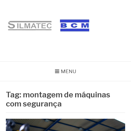
Pular
para
o
conteúdo
BLOG SILMATEC
MENU
Tag:
montagem de máquinas
com segurança