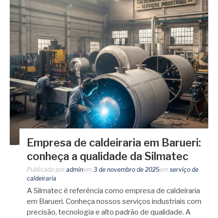
Empresa de caldeiraria em Barueri:
conheça a qualidade da Silmatec
Publicado por
admin
em
3 de novembro de 2025
em
serviço de
caldeiraria
A Silmatec é referência como empresa de caldeiraria
em Barueri. Conheça nossos serviços industriais com
precisão, tecnologia e alto padrão de qualidade. A