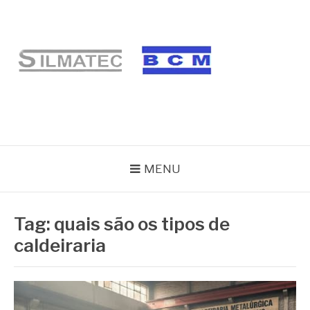
Pular
para
o
conteúdo
BLOG SILMATEC
MENU
Tag:
quais são os tipos de
caldeiraria