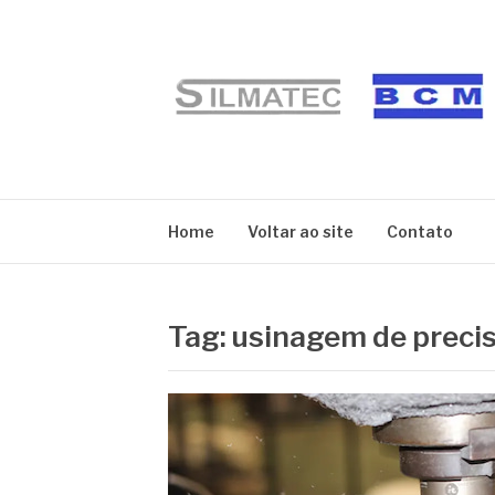
Pular
para
o
conteúdo
BLOG SILMATE
Home
Voltar ao site
Contato
Tag:
usinagem de precis