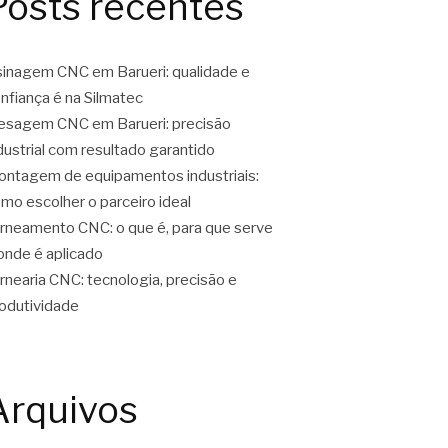
Posts recentes
inagem CNC em Barueri: qualidade e
nfiança é na Silmatec
esagem CNC em Barueri: precisão
dustrial com resultado garantido
ntagem de equipamentos industriais:
mo escolher o parceiro ideal
rneamento CNC: o que é, para que serve
onde é aplicado
rnearia CNC: tecnologia, precisão e
odutividade
Arquivos