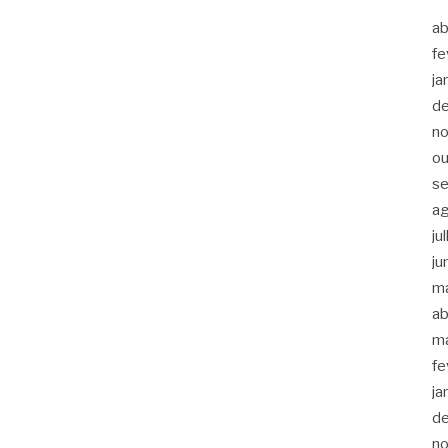
ab
fe
ja
d
n
ou
s
a
ju
ju
m
ab
m
fe
ja
d
n