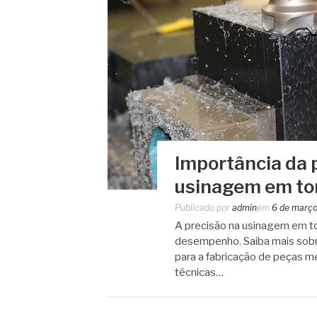
Importância da 
usinagem em to
Publicado por
admin
em
6 de março
A precisão na usinagem em to
desempenho. Saiba mais sobr
para a fabricação de peças me
técnicas…