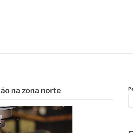
C
ão na zona norte
P