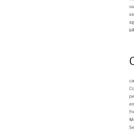
ou
s
a
ju
ca
Co
p
em
F
Mo
Se