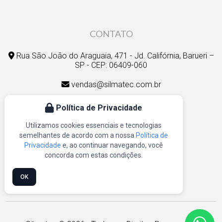
CONTATO
Rua São João do Araguaia, 471 - Jd. Califórnia, Barueri –
SP - CEP: 06409-060
vendas@silmatec.com.br
financeiro@silmatec.com.br
Política de Privacidade
(11) 4163-3621
Utilizamos cookies essenciais e tecnologias
semelhantes de acordo com a nossa
Política de
(11) 4163-1328
Privacidade
e, ao continuar navegando, você
concorda com estas condições.
(11) 99280-8830
OK