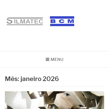
Pular
para
o
conteúdo
BLOG SILMATEC
MENU
Mês:
janeiro 2026