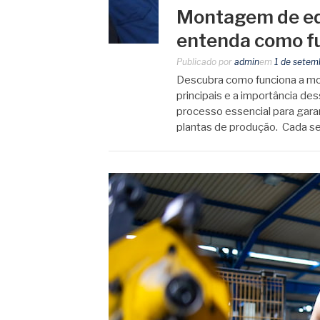
Montagem de eq
entenda como f
Publicado por
admin
em
1 de setem
Descubra como funciona a mo
principais e a importância d
processo essencial para garan
plantas de produção. Cada s