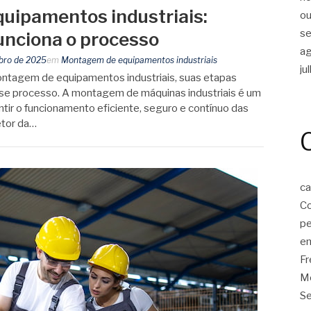
uipamentos industriais:
ou
s
unciona o processo
a
bro de 2025
em
Montagem de equipamentos industriais
ju
ntagem de equipamentos industriais, suas etapas
esse processo. A montagem de máquinas industriais é um
tir o funcionamento eficiente, seguro e contínuo das
etor da…
ca
Co
p
em
F
Mo
Se