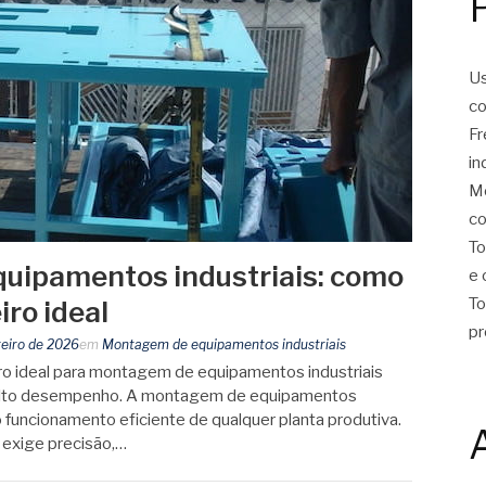
Us
co
Fr
in
Mo
co
To
uipamentos industriais: como
e 
To
iro ideal
pr
reiro de 2026
em
Montagem de equipamentos industriais
ro ideal para montagem de equipamentos industriais
e alto desempenho. A montagem de equipamentos
do funcionamento eficiente de qualquer planta produtiva.
 exige precisão,…