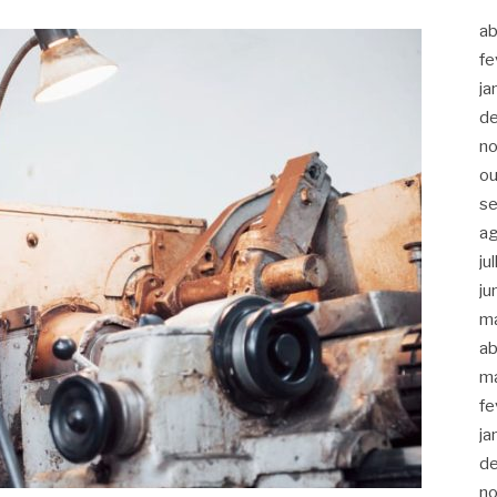
ab
fe
ja
d
n
ou
s
a
ju
ju
m
ab
m
fe
ja
d
n