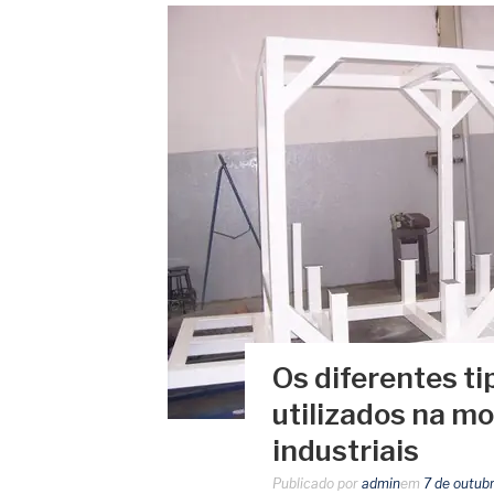
Os diferentes t
utilizados na 
industriais
Publicado por
admin
em
7 de outub