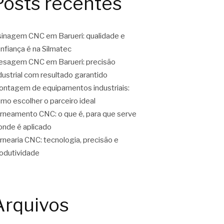
Posts recentes
inagem CNC em Barueri: qualidade e
nfiança é na Silmatec
esagem CNC em Barueri: precisão
dustrial com resultado garantido
ntagem de equipamentos industriais:
mo escolher o parceiro ideal
rneamento CNC: o que é, para que serve
onde é aplicado
rnearia CNC: tecnologia, precisão e
odutividade
Arquivos