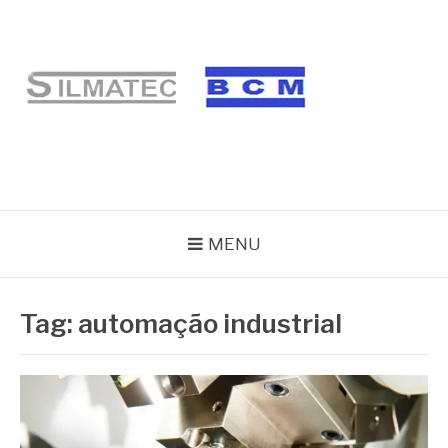
Pular
para
o
conteúdo
BLOG SILMATEC
MENU
Tag:
automação industrial