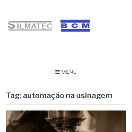
Pular
para
o
conteúdo
BLOG SILMATEC
MENU
Tag:
automação na usinagem