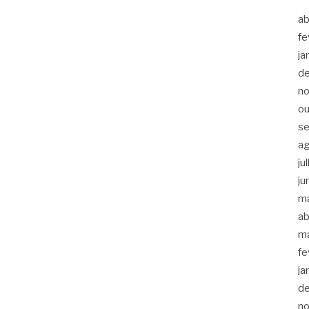
ab
fe
ja
d
n
ou
s
a
ju
ju
m
ab
m
fe
ja
d
n