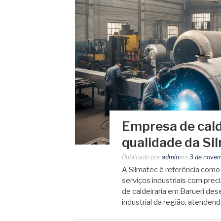
Empresa de cald
qualidade da Si
Publicado por
admin
em
3 de nove
A Silmatec é referência como
serviços industriais com prec
de caldeiraria em Barueri d
industrial da região, atend