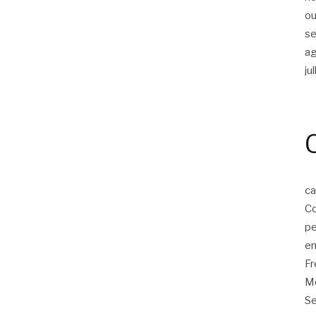
ou
s
a
ju
ca
Co
p
em
F
Mo
Se