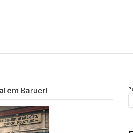
C
ial em Barueri
P