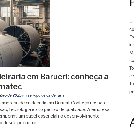
Us
co
Fr
in
Mo
co
To
eiraria em Barueri: conheça a
e 
To
lmatec
pr
mbro de 2025
em
serviço de caldeiraria
 empresa de caldeiraria em Barueri. Conheça nossos
isão, tecnologia e alto padrão de qualidade. A empresa
esempenha um papel essencial no desenvolvimento
endo desde pequenas…