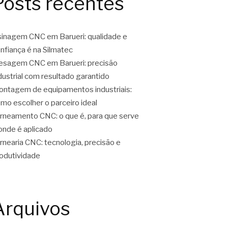
Posts recentes
inagem CNC em Barueri: qualidade e
nfiança é na Silmatec
esagem CNC em Barueri: precisão
dustrial com resultado garantido
ntagem de equipamentos industriais:
mo escolher o parceiro ideal
rneamento CNC: o que é, para que serve
onde é aplicado
rnearia CNC: tecnologia, precisão e
odutividade
Arquivos