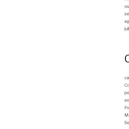
ou
s
a
ju
ca
Co
p
em
F
Mo
Se