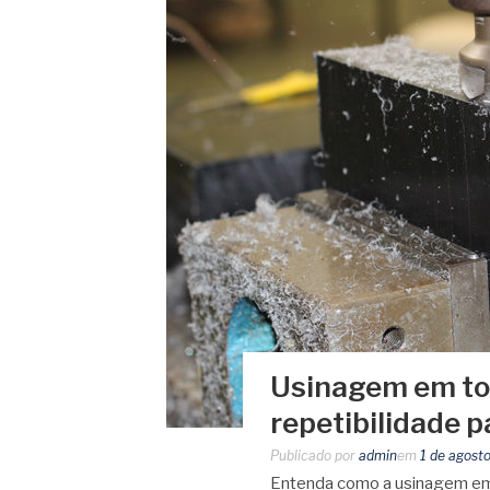
Usinagem em tor
repetibilidade p
Publicado por
admin
em
1 de agost
Entenda como a usinagem em t