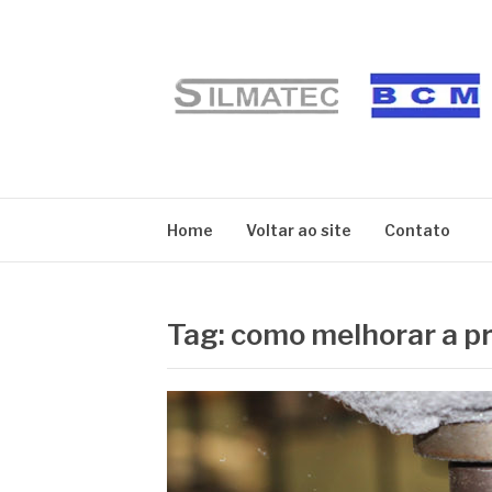
Pular
para
o
conteúdo
BLOG SILMATE
Home
Voltar ao site
Contato
Tag:
como melhorar a p