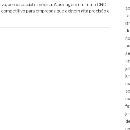
iva, aeroespacial e médica. A usinagem em torno CNC
ab
l competitivo para empresas que exigem alta precisão e
fe
ja
d
n
ou
s
a
ju
ju
m
ab
m
fe
ja
d
n