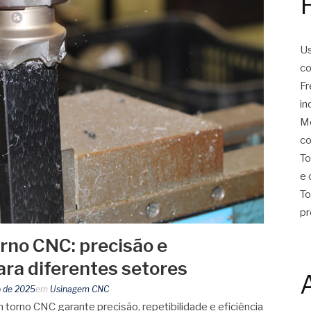
Us
co
Fr
in
Mo
co
To
e 
To
pr
no CNC: precisão e
ara diferentes setores
o de 2025
em
Usinagem CNC
orno CNC garante precisão, repetibilidade e eficiência