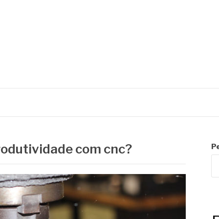
C
rodutividade com cnc?
P