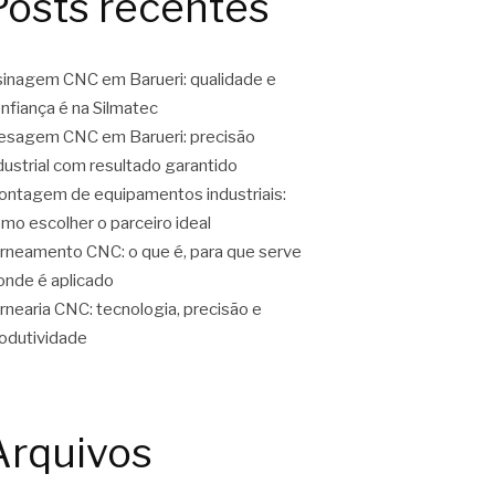
Posts recentes
inagem CNC em Barueri: qualidade e
nfiança é na Silmatec
esagem CNC em Barueri: precisão
dustrial com resultado garantido
ntagem de equipamentos industriais:
mo escolher o parceiro ideal
rneamento CNC: o que é, para que serve
onde é aplicado
rnearia CNC: tecnologia, precisão e
odutividade
Arquivos