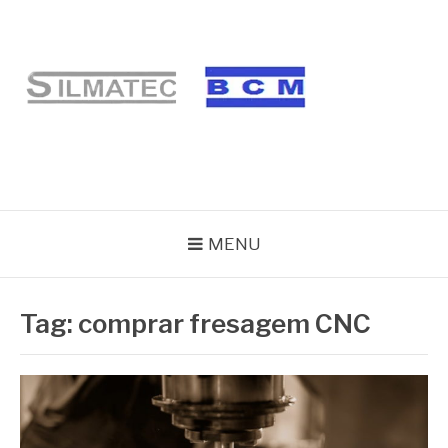
Pular
para
o
conteúdo
BLOG SILMATEC
MENU
Tag:
comprar fresagem CNC