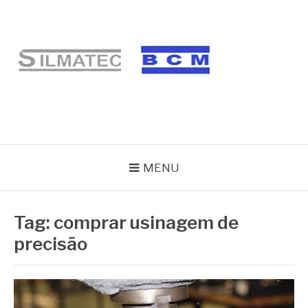
Pular
para
o
conteúdo
BLOG SILMATEC
MENU
Tag:
comprar usinagem de
precisão