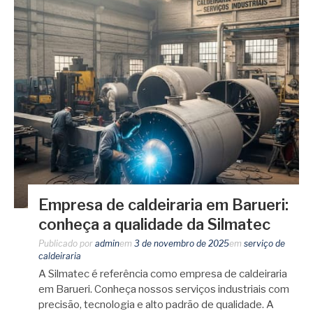
Empresa de caldeiraria em Barueri:
conheça a qualidade da Silmatec
Publicado por
admin
em
3 de novembro de 2025
em
serviço de
caldeiraria
A Silmatec é referência como empresa de caldeiraria
em Barueri. Conheça nossos serviços industriais com
precisão, tecnologia e alto padrão de qualidade. A