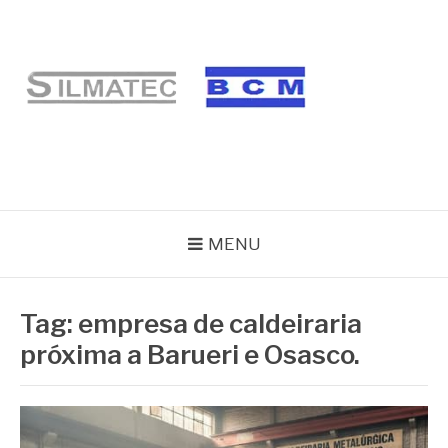
Pular
para
o
conteúdo
BLOG SILMATEC
MENU
Tag:
empresa de caldeiraria
próxima a Barueri e Osasco.