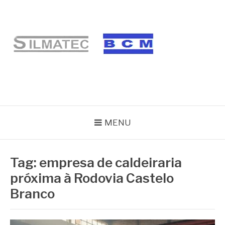
Pular
para
o
conteúdo
BLOG SILMATEC
MENU
Tag:
empresa de caldeiraria
próxima à Rodovia Castelo
Branco