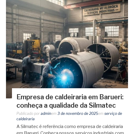
Empresa de caldeiraria em Barueri:
conheça a qualidade da Silmatec
Publicado por
admin
em
3 de novembro de 2025
em
serviço de
caldeiraria
A Silmatec é referência como empresa de caldeiraria
em Barueri. Conheça nossos serviços industriais com