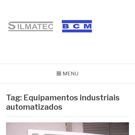
Pular
para
o
conteúdo
BLOG SILMATEC
MENU
Tag:
Equipamentos industriais
automatizados