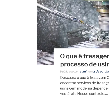
O que é fresage
processo de us
Publicado por
admin
em
2 de outub
Descubra o que é fresagem 
encontrar serviços de fresa
usinagem moderna depende de
versáteis. Nesse contexto,…