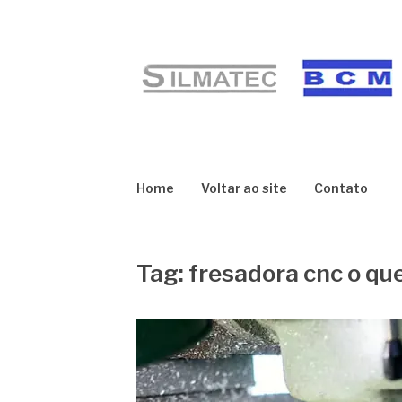
Pular
para
o
conteúdo
BLOG SILMATE
Home
Voltar ao site
Contato
Tag:
fresadora cnc o que