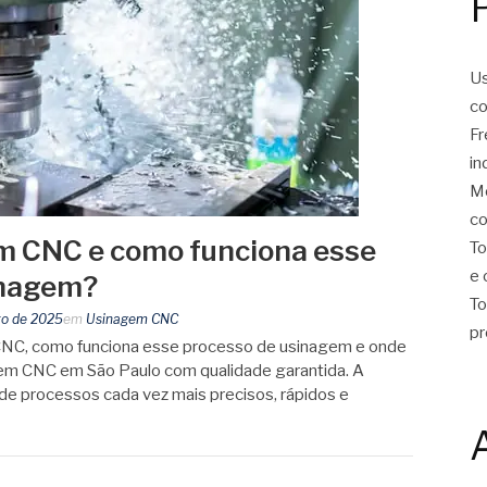
Us
co
Fr
in
Mo
co
m CNC e como funciona esse
To
e 
inagem?
To
ro de 2025
em
Usinagem CNC
pr
CNC, como funciona esse processo de usinagem e onde
gem CNC em São Paulo com qualidade garantida. A
 processos cada vez mais precisos, rápidos e