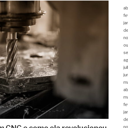
ab
fe
ja
d
n
ou
s
a
ju
ju
m
ab
m
fe
ja
d
m CNC e como ela revolucionou
n