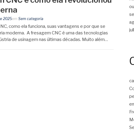
ou
derna
s
de 2025
em
Sem categoria
a
NC, como ela funciona, suas vantagens e por que se
ju
stria moderna. A fresagem CNC é uma das tecnologias
ústria de usinagem nas últimas décadas. Muito além…
ca
Co
p
em
F
Mo
Se