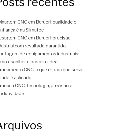
Posts recentes
inagem CNC em Barueri: qualidade e
nfiança é na Silmatec
esagem CNC em Barueri: precisão
dustrial com resultado garantido
ntagem de equipamentos industriais:
mo escolher o parceiro ideal
rneamento CNC: o que é, para que serve
onde é aplicado
rnearia CNC: tecnologia, precisão e
odutividade
Arquivos