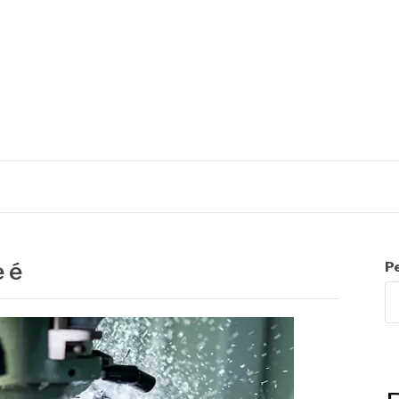
C
 é
P