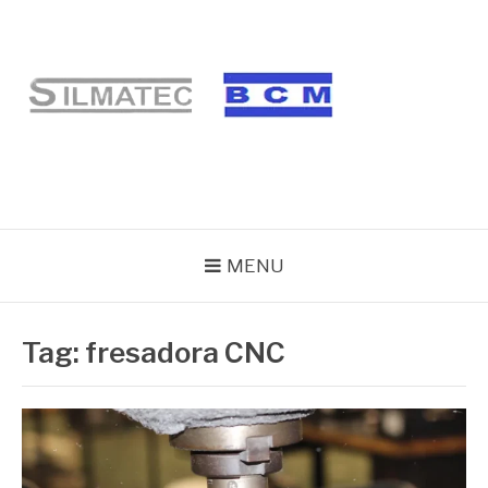
Pular
para
o
conteúdo
BLOG SILMATEC
MENU
Tag:
fresadora CNC