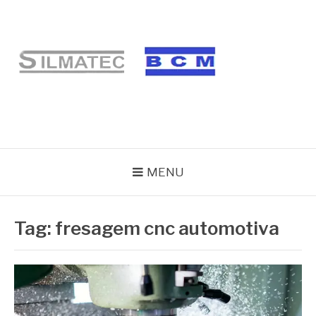
Pular
para
o
conteúdo
BLOG SILMATEC
MENU
Tag:
fresagem cnc automotiva