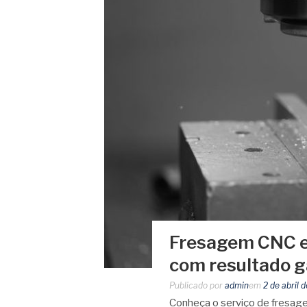
Fresagem CNC em
com resultado 
Publicado por
admin
em
2 de abril 
Conheça o serviço de fresag