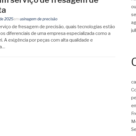
ou
ta
s
 de 2025
em
usinagem de precisão
a
viço de fresagem de precisão, quais tecnologias estão
ju
e os diferenciais de uma empresa especializada como a
ri. A exigência por peças com alta qualidade e
da…
ca
Co
p
em
F
Mo
Se