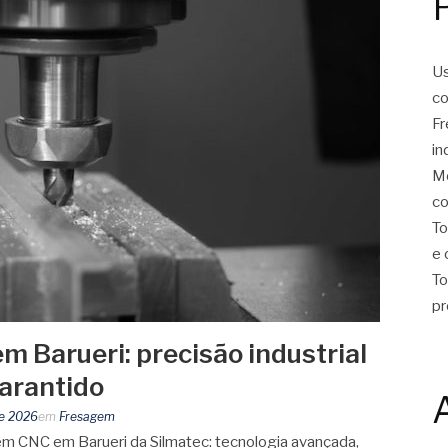
Us
co
Fr
in
Mo
co
To
e 
To
pr
 Barueri: precisão industrial
garantido
de 2026
em
Fresagem
em CNC em Barueri da Silmatec: tecnologia avançada,