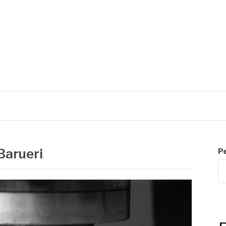
C
Barueri
P