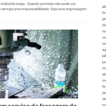
a indústria exige. Quando precisão não pode ser
ab
 carrega uma responsabilidade. Seja uma engrenagem
fe
ja
d
n
ou
s
a
ju
ju
m
ab
m
fe
ja
d
um serviço de fresagem de
n