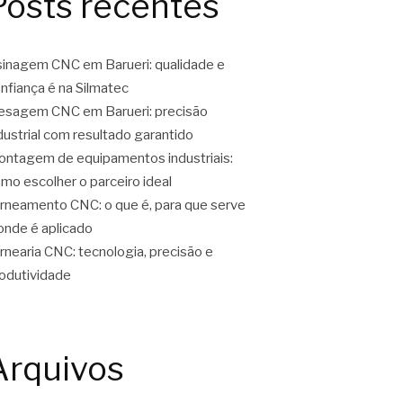
Posts recentes
inagem CNC em Barueri: qualidade e
nfiança é na Silmatec
esagem CNC em Barueri: precisão
dustrial com resultado garantido
ntagem de equipamentos industriais:
mo escolher o parceiro ideal
rneamento CNC: o que é, para que serve
onde é aplicado
rnearia CNC: tecnologia, precisão e
odutividade
Arquivos