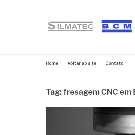
Pular
para
o
conteúdo
BLOG SILMATE
Home
Voltar ao site
Contato
Tag:
fresagem CNC em 