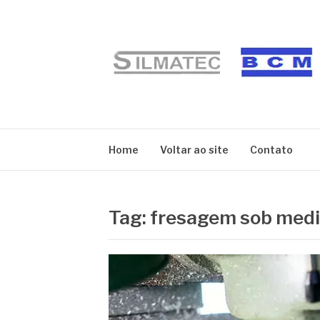
Pular
para
o
conteúdo
BLOG SILMATE
Home
Voltar ao site
Contato
Tag:
fresagem sob medi