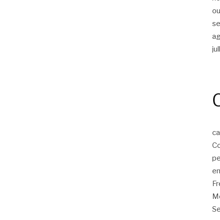
ou
s
a
ju
ca
Co
p
em
F
Mo
Se