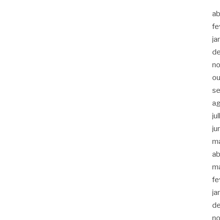
ab
fe
ja
d
n
ou
s
a
ju
ju
m
ab
m
fe
ja
d
n