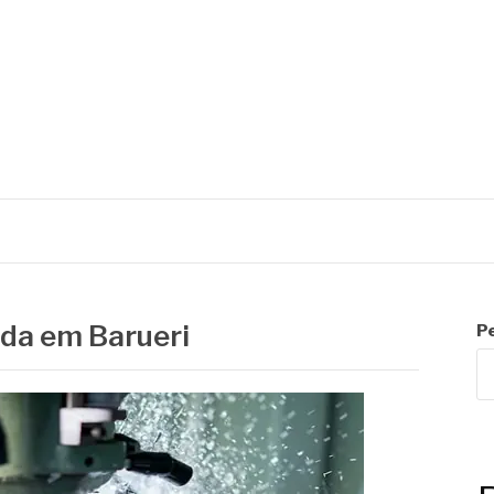
C
da em Barueri
P