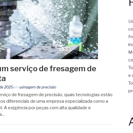
Us
co
Fr
in
Mo
co
um serviço de fresagem de
To
e 
ta
To
 de 2025
em
usinagem de precisão
pr
viço de fresagem de precisão, quais tecnologias estão
e os diferenciais de uma empresa especializada como a
ri. A exigência por peças com alta qualidade e
da…