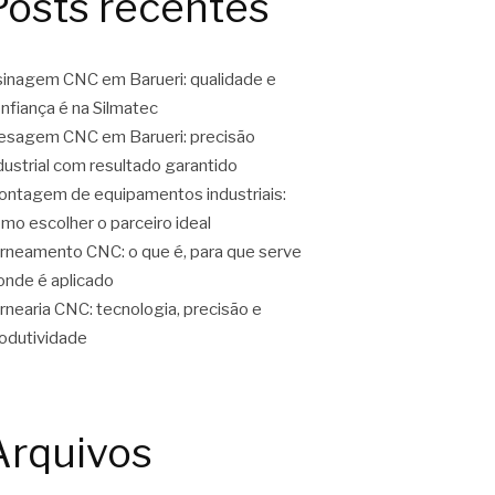
Posts recentes
inagem CNC em Barueri: qualidade e
nfiança é na Silmatec
esagem CNC em Barueri: precisão
dustrial com resultado garantido
ntagem de equipamentos industriais:
mo escolher o parceiro ideal
rneamento CNC: o que é, para que serve
onde é aplicado
rnearia CNC: tecnologia, precisão e
odutividade
Arquivos