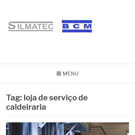
Pular
para
o
conteúdo
BLOG SILMATEC
MENU
Tag:
loja de serviço de
caldeiraria