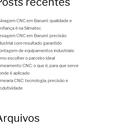
Posts recentes
inagem CNC em Barueri: qualidade e
nfiança é na Silmatec
esagem CNC em Barueri: precisão
dustrial com resultado garantido
ntagem de equipamentos industriais:
mo escolher o parceiro ideal
rneamento CNC: o que é, para que serve
onde é aplicado
rnearia CNC: tecnologia, precisão e
odutividade
Arquivos