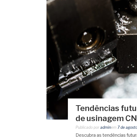
Tendências fut
de usinagem C
Publicado por
admin
em
7 de agost
Descubra as tendências fut