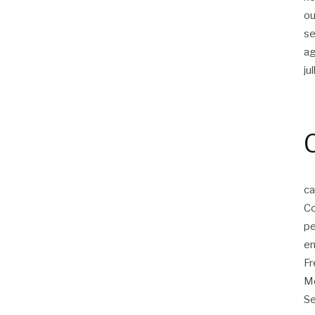
ou
s
a
ju
ca
Co
p
em
F
Mo
Se