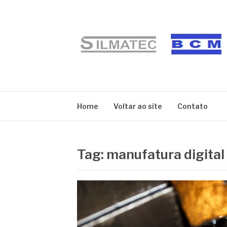
Pular
para
o
conteúdo
BLOG SILMATE
Home
Voltar ao site
Contato
Tag:
manufatura digital