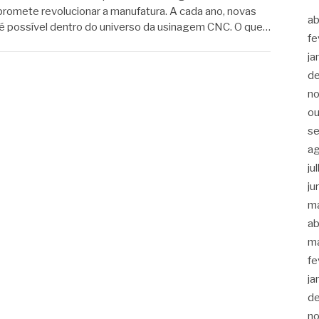
romete revolucionar a manufatura. A cada ano, novas
ab
é possível dentro do universo da usinagem CNC. O que…
fe
ja
d
n
ou
s
a
ju
ju
m
ab
m
fe
ja
d
n