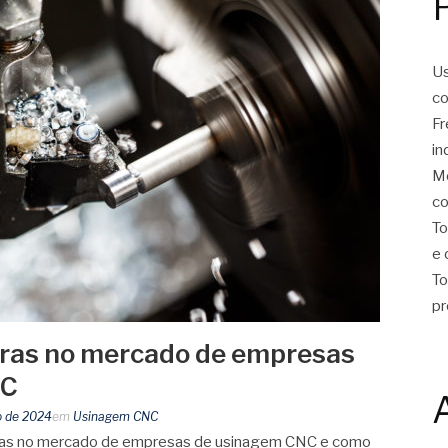
Us
co
Fr
in
Mo
co
To
e 
To
pr
uras no mercado de empresas
NC
o de 2024
em
Usinagem CNC
uras no mercado de empresas de usinagem CNC e como