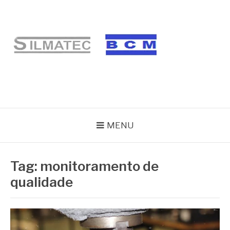
Pular
para
o
conteúdo
BLOG SILMATEC
MENU
Tag:
monitoramento de
qualidade