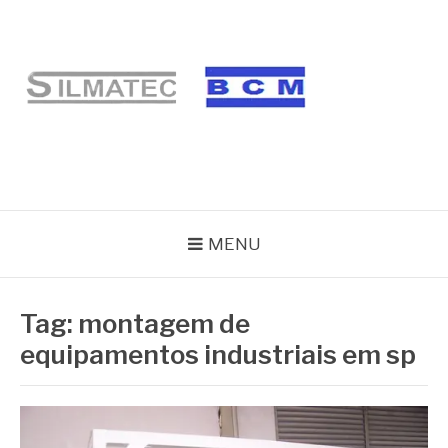
Pular
para
o
conteúdo
BLOG SILMATEC
MENU
Tag:
montagem de
equipamentos industriais em sp