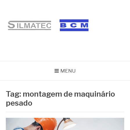
Pular
para
o
conteúdo
BLOG SILMATEC
MENU
Tag:
montagem de maquinário
pesado