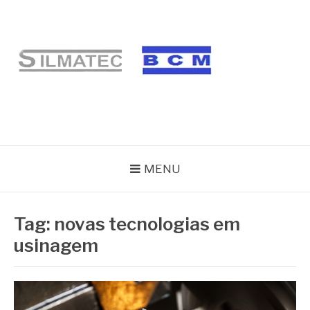
Pular
para
o
conteúdo
BLOG SILMATEC
MENU
Tag:
novas tecnologias em
usinagem