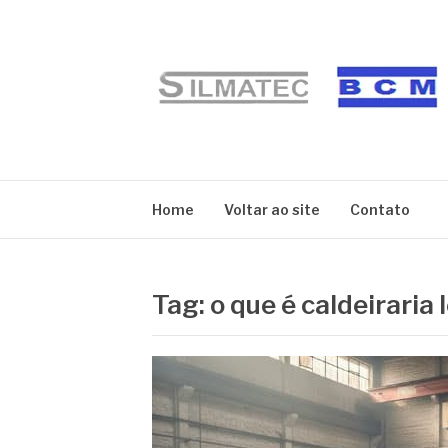
Pular
para
o
conteúdo
BLOG SILMATE
Home
Voltar ao site
Contato
Tag:
o que é caldeiraria 