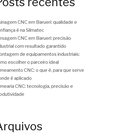
Posts recentes
inagem CNC em Barueri: qualidade e
nfiança é na Silmatec
esagem CNC em Barueri: precisão
dustrial com resultado garantido
ntagem de equipamentos industriais:
mo escolher o parceiro ideal
rneamento CNC: o que é, para que serve
onde é aplicado
rnearia CNC: tecnologia, precisão e
odutividade
Arquivos