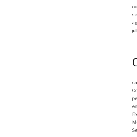
ou
s
a
ju
ca
Co
p
em
F
Mo
Se