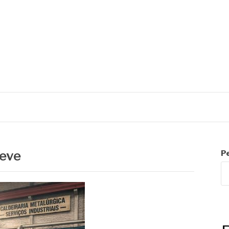
C
leve
P