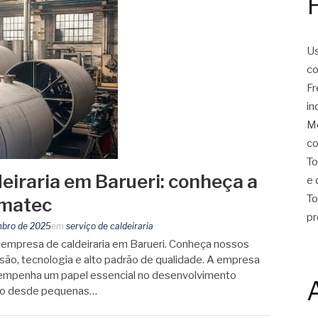
Us
co
Fr
in
Mo
co
To
eiraria em Barueri: conheça a
e 
To
lmatec
pr
mbro de 2025
em
serviço de caldeiraria
 empresa de caldeiraria em Barueri. Conheça nossos
isão, tecnologia e alto padrão de qualidade. A empresa
esempenha um papel essencial no desenvolvimento
endo desde pequenas…