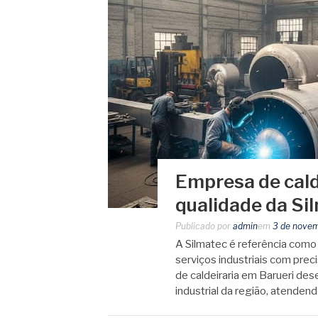
Empresa de cald
qualidade da Si
Publicado por
admin
em
3 de nove
A Silmatec é referência como
serviços industriais com prec
de caldeiraria em Barueri d
industrial da região, atend