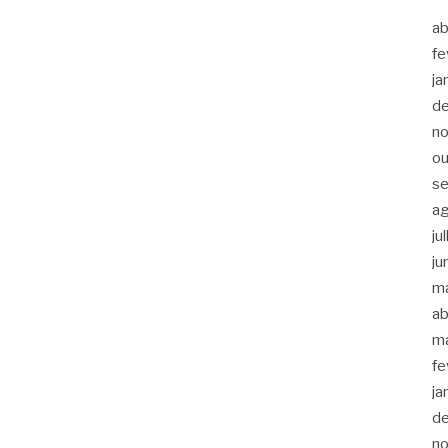
ab
fe
ja
d
n
ou
s
a
ju
ju
m
ab
m
fe
ja
d
n