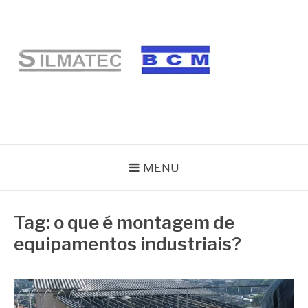
Pular
para
o
conteúdo
BLOG SILMATEC
MENU
Tag:
o que é montagem de
equipamentos industriais?