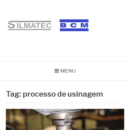
Pular
para
o
conteúdo
BLOG SILMATEC
MENU
Tag:
processo de usinagem