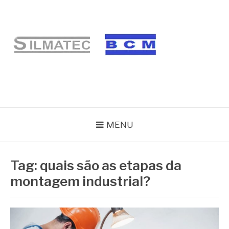
Pular
para
o
conteúdo
BLOG SILMATEC
MENU
Tag:
quais são as etapas da
montagem industrial?