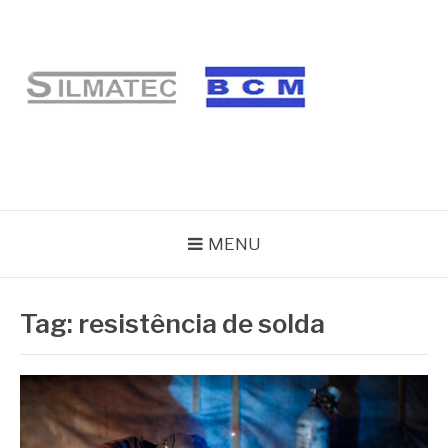
Pular
para
o
conteúdo
BLOG SILMATEC
MENU
Tag:
resistência de solda