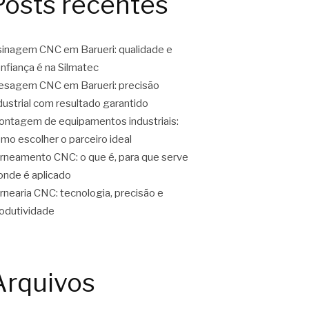
Posts recentes
inagem CNC em Barueri: qualidade e
nfiança é na Silmatec
esagem CNC em Barueri: precisão
dustrial com resultado garantido
ntagem de equipamentos industriais:
mo escolher o parceiro ideal
rneamento CNC: o que é, para que serve
onde é aplicado
rnearia CNC: tecnologia, precisão e
odutividade
Arquivos