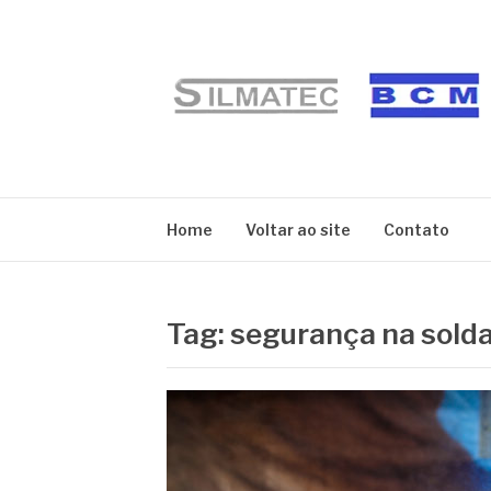
Pular
para
o
conteúdo
BLOG SILMATE
Home
Voltar ao site
Contato
Tag:
segurança na sol