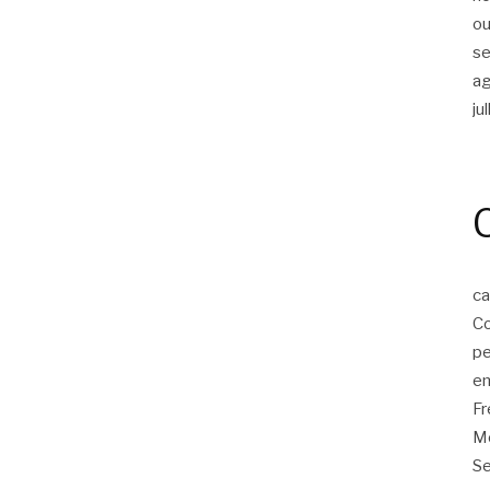
ou
s
a
ju
ca
Co
p
em
F
Mo
Se