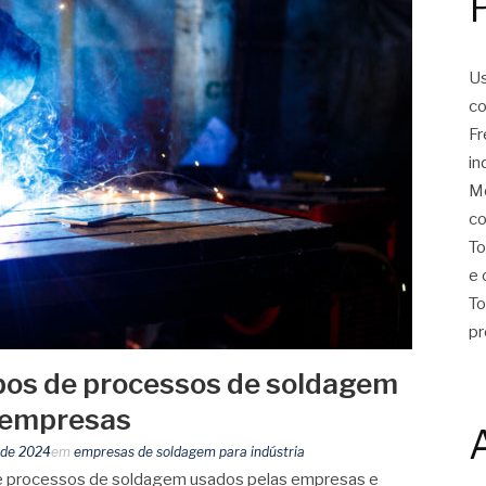
Us
co
Fr
in
Mo
co
To
e 
To
pr
ipos de processos de soldagem
s empresas
o de 2024
em
empresas de soldagem para indústria
 de processos de soldagem usados pelas empresas e