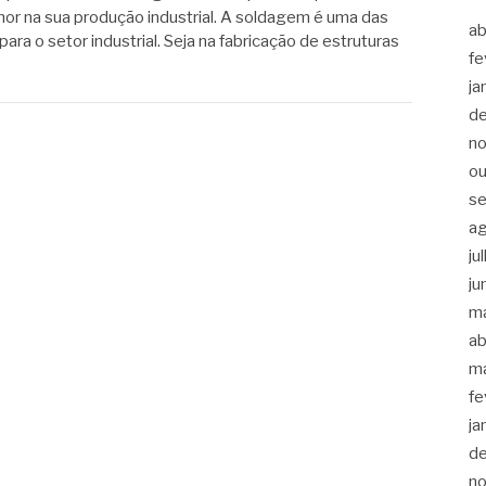
hor na sua produção industrial. A soldagem é uma das
ab
ara o setor industrial. Seja na fabricação de estruturas
fe
ja
d
n
ou
s
a
ju
ju
m
ab
m
fe
ja
d
n