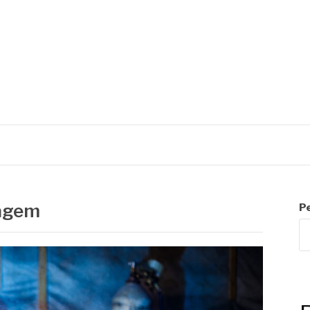
C
dagem
P