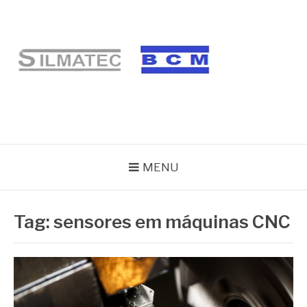
Pular
para
o
conteúdo
BLOG SILMATEC
MENU
Tag:
sensores em máquinas CNC