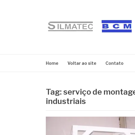
Pular
para
o
conteúdo
BLOG SILMATE
Home
Voltar ao site
Contato
Tag:
serviço de montag
industriais