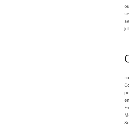
ou
s
a
ju
ca
Co
p
em
F
Mo
Se