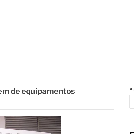
C
em de equipamentos
P