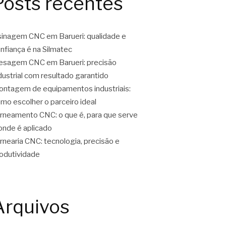
Posts recentes
inagem CNC em Barueri: qualidade e
nfiança é na Silmatec
esagem CNC em Barueri: precisão
dustrial com resultado garantido
ntagem de equipamentos industriais:
mo escolher o parceiro ideal
rneamento CNC: o que é, para que serve
onde é aplicado
rnearia CNC: tecnologia, precisão e
odutividade
Arquivos