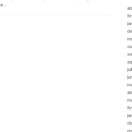
la…
ab
fe
ja
d
n
ou
s
a
ju
ju
m
ab
m
fe
ja
d
n