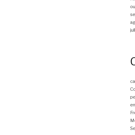
ou
s
a
ju
ca
Co
p
em
F
Mo
Se