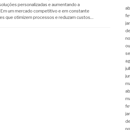
soluções personalizadas e aumentando a
ab
. Em um mercado competitivo e em constante
fe
ões que otimizem processos e reduzam custos…
ja
d
n
ou
s
a
ju
ju
m
ab
m
fe
ja
d
n