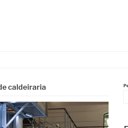
C
de caldeiraria
P