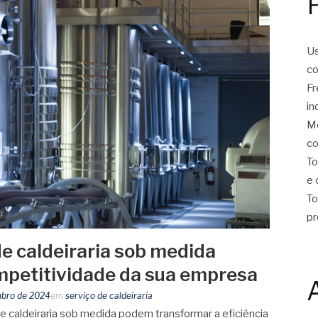
Us
co
Fr
in
Mo
co
To
e 
To
pr
e caldeiraria sob medida
petitividade da sua empresa
mbro de 2024
em
serviço de caldeiraria
 caldeiraria sob medida podem transformar a eficiência