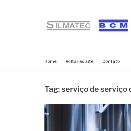
Pular
para
o
conteúdo
BLOG SILMATE
Home
Voltar ao site
Contato
Tag:
serviço de serviço 