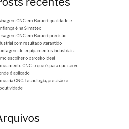
Posts recentes
inagem CNC em Barueri: qualidade e
nfiança é na Silmatec
esagem CNC em Barueri: precisão
dustrial com resultado garantido
ntagem de equipamentos industriais:
mo escolher o parceiro ideal
rneamento CNC: o que é, para que serve
onde é aplicado
rnearia CNC: tecnologia, precisão e
odutividade
Arquivos