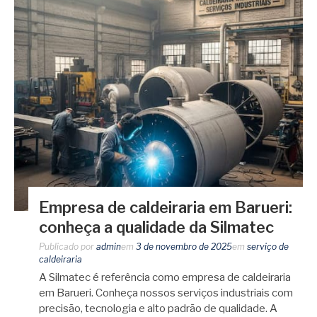
Empresa de caldeiraria em Barueri:
conheça a qualidade da Silmatec
Publicado por
admin
em
3 de novembro de 2025
em
serviço de
caldeiraria
A Silmatec é referência como empresa de caldeiraria
em Barueri. Conheça nossos serviços industriais com
precisão, tecnologia e alto padrão de qualidade. A