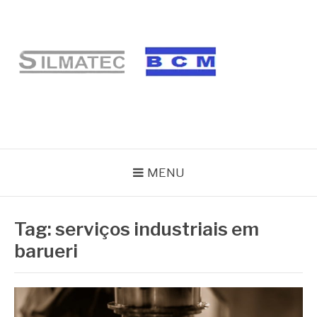
Pular
para
o
conteúdo
BLOG SILMATEC
MENU
Tag:
serviços industriais em
barueri