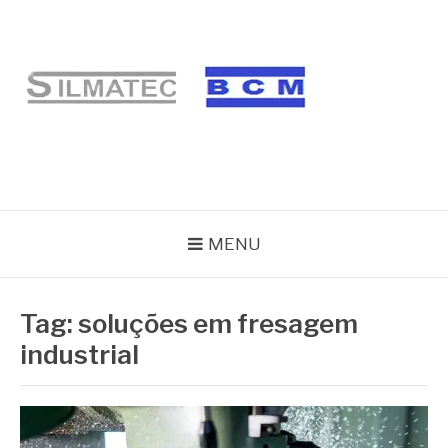
Pular
para
o
conteúdo
BLOG SILMATEC
MENU
Tag:
soluções em fresagem
industrial