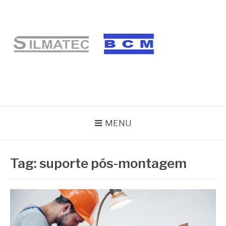
Pular
para
o
conteúdo
BLOG SILMATEC
MENU
Tag:
suporte pós-montagem