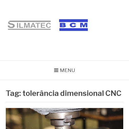
Pular
para
o
conteúdo
BLOG SILMATEC
MENU
Tag:
tolerância dimensional CNC