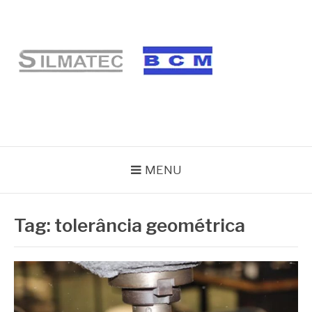
Pular
para
o
conteúdo
BLOG SILMATEC
MENU
Tag:
tolerância geométrica