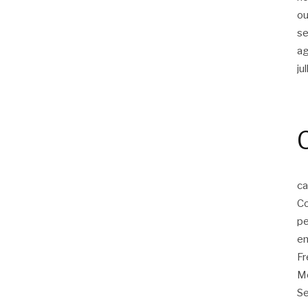
ou
s
a
ju
ca
Co
p
em
F
Mo
Se