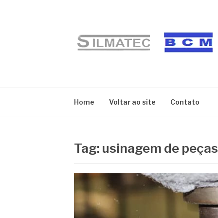
Pular
para
o
conteúdo
BLOG SILMATE
Home
Voltar ao site
Contato
Tag:
usinagem de peças