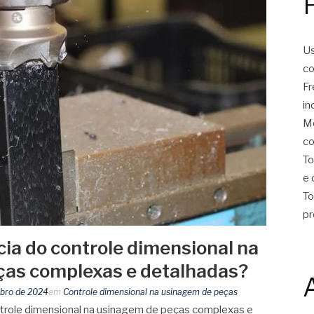
Us
co
Fr
in
Mo
co
To
e 
To
pr
cia do controle dimensional na
ças complexas e detalhadas?
bro de 2024
em
Controle dimensional na usinagem de peças
ntrole dimensional na usinagem de peças complexas e