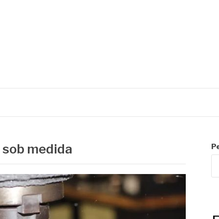
C
 sob medida
P