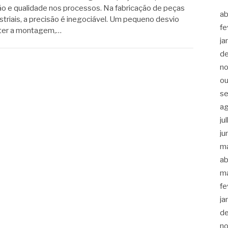
o e qualidade nos processos. Na fabricação de peças
ab
triais, a precisão é inegociável. Um pequeno desvio
fe
ter a montagem,…
ja
d
n
ou
s
a
ju
ju
m
ab
m
fe
ja
d
n