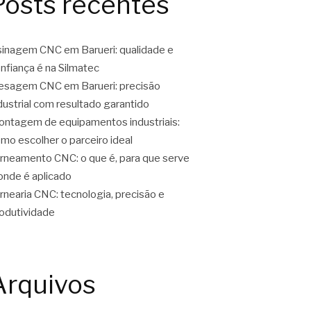
Posts recentes
inagem CNC em Barueri: qualidade e
nfiança é na Silmatec
esagem CNC em Barueri: precisão
dustrial com resultado garantido
ntagem de equipamentos industriais:
mo escolher o parceiro ideal
rneamento CNC: o que é, para que serve
onde é aplicado
rnearia CNC: tecnologia, precisão e
odutividade
Arquivos