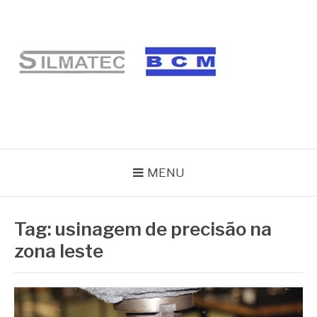
Pular
para
o
conteúdo
BLOG SILMATEC
MENU
Tag:
usinagem de precisão na
zona leste