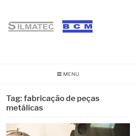
Pular
para
o
conteúdo
BLOG SILMATEC
MENU
Tag:
fabricação de peças
metálicas