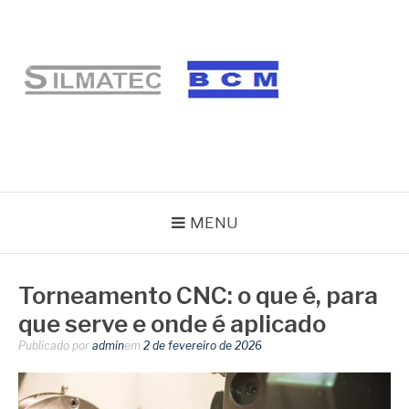
Pular
para
o
conteúdo
BLOG SILMATEC
MENU
Torneamento CNC: o que é, para
que serve e onde é aplicado
Publicado por
admin
em
2 de fevereiro de 2026