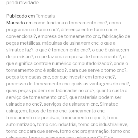
lendo
produtividade
Publicado em
Tornearia
Marcado em
como funciona o torneamento cnc?
,
como
programar um torno cnc?
,
diferença entre torno cnc e
convencional?
,
empresa de torneamento cnc
,
fabricação de
peças metálicas
,
máquinas de usinagem cnc
,
o que a
silmatec faz?
,
o que é torneamento cnc?
,
o que é usinagem
de precisão?
,
o que faz uma empresa de torneamento?
,
o
que significa controle numérico computadorizado?
,
onde o
torneamento cnc é aplicado?
,
para que serve o torno cnc?
,
peças torneadas cnc
,
por que investir em torno cnc?
,
processo de torneamento cnc
,
quais as vantagens do cnc?
,
quais peças podem ser fabricadas no cnc?
,
quanto custa o
serviço de torneamento cnc?
,
que materiais podem ser
usinados no cnc?
,
serviços de usinagem cnc
,
Silmatec
usinagem
,
tipos de torno cnc
,
torneamento cnc
,
torneamento de precisão
,
torneamento o que é
,
torno
automatizado
,
torno cnc industrial
,
torno cnc industrial leve
,
torno cnc para que serve
,
torno cnc programação
,
torno cnc