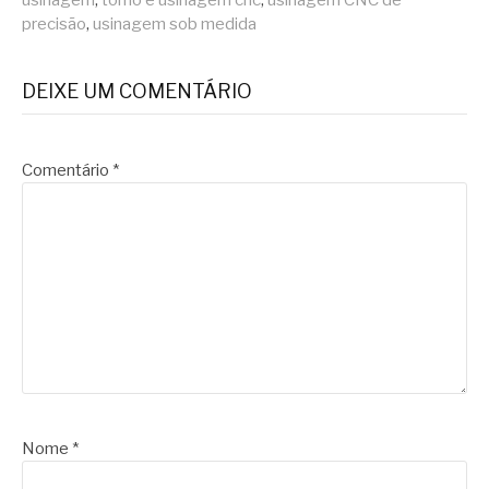
usinagem
,
torno e usinagem cnc
,
usinagem CNC de
precisão
,
usinagem sob medida
DEIXE UM COMENTÁRIO
Comentário
*
Nome
*